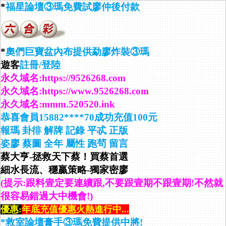
*
福星論壇③瑪免費試廖仲後付款
*
奧們巨寶盆內布提供勐廖炸裝③瑪
遊客
註冊/登陸
永久域名:https://9526268.com
永久域名:https://www.9526268.com
永久域名:mmm.520520.ink
恭喜會員15882****70成功充值100元
報瑪
卦徘
解牌
記錄
平忒
正版
姿廖
蔡圖
全年
屬性
跑茍
留言
蔡大亨-拯救天下蔡！買蔡首選
細水長流、穩贏策略-獨家密廖
(提示:跟料壹定要連續跟,不要跟壹期不跟壹期!不然就
很容易錯過大中機會!)
優惠:
年底充值優惠火熱進行中...
*救室論壇膏手③瑪免費提供中將!