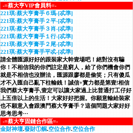
-=蔡大亨VIP會員料=-
221琪:蔡大亨膏手６瑪-[忒準]
221琪:蔡大亨膏手２平-[忒準]
221琪:蔡大亨膏手３肖-[忒準]
221琪:蔡大亨膏手１行-[忒準]
221琪:蔡大亨膏手２尾-[忒準]
221琪:蔡大亨膏手平忒-[忒準]
請全體匯源好好的跟裝家大幹壹場吧！絕對沒有騙
你！不相信我的你們註定是窮人，給了你們機會你們
就是不相信也沒辦法，匯源跟廖都是偷笑；只有傻瓜
才不入匯自己亂下柱輸銭！誠信+實力都是第壹!相信
我們蔡大亨膏手,壹定可以讓大家過上比普通打工仔好
上五倍以上的生活！大家好好把握。你願意輸給裝家
也不願意入會跟澳門蔡大亨膏手？這個問題大家好好
思考思考···
-=蔡大亨固鏈合作區=-
金財神壇
.
蕟財①艉
.
空位合作
.
空位合作