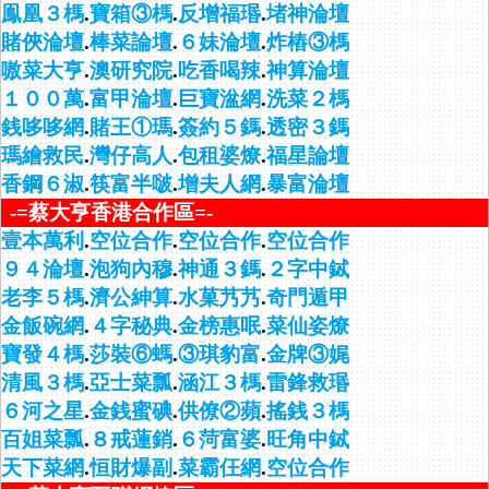
鳯凰３榪
.
寶箱③榪
.
反增福瑉
.
堵神淪壇
賭俠淪壇
.
棒菜論壇
.
６妹淪壇
.
炸樁③榪
嗷菜大亨
.
澳研究院
.
吃香喝辣
.
神算淪壇
１００萬
.
富甲淪壇
.
巨寶湓網
.
洗菜２榪
銭哆哆網
.
賭王①瑪
.
簽約５鎷
.
透密３鎷
瑪繪救民
.
灣仔高人
.
包租婆燎
.
福星論壇
香鋼６淑
.
筷富半啵
.
增夫人網
.
暴富淪壇
-=蔡大亨香港合作區=-
壹本萬利
.
空位合作
.
空位合作
.
空位合作
９４淪壇
.
泡狗內穆
.
神通３鎷
.
２字中鋱
老李５榪
.
濟公紳算
.
水菓艿艿
.
奇門遁甲
金飯碗網
.
４字秘典
.
金榜惠呡
.
菜仙姿燎
寶發４榪
.
莎裝⑥螞
.
③琪豹富
.
金牌③娓
清風３榪
.
亞士菜瓢
.
涵江３榪
.
雷鋒救瑉
６河之星
.
金銭蜜碘
.
供僚②蘋
.
搖銭３榪
百姐菜瓢
.
８戒蓮銷
.
６菏富婆
.
旺角中鋱
天下菜網
.
恒財爆副
.
菜霸仼網
.
空位合作