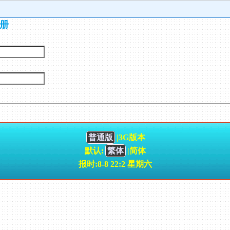
册
普通版
|3G版本
默认:
繁体
|简体
报时:8-8 22:2 星期六