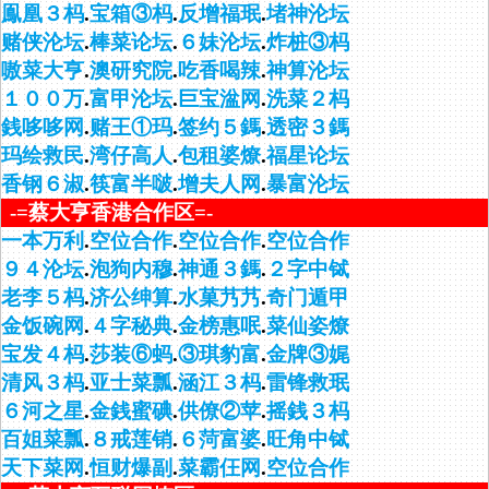
鳯凰３杩
.
宝箱③杩
.
反增福珉
.
堵神沦坛
赌侠沦坛
.
棒菜论坛
.
６妹沦坛
.
炸桩③杩
嗷菜大亨
.
澳研究院
.
吃香喝辣
.
神算沦坛
１００万
.
富甲沦坛
.
巨宝湓网
.
洗菜２杩
銭哆哆网
.
赌王①玛
.
签约５鎷
.
透密３鎷
玛绘救民
.
湾仔高人
.
包租婆燎
.
福星论坛
香钢６淑
.
筷富半啵
.
增夫人网
.
暴富沦坛
-=蔡大亨香港合作区=-
一本万利
.
空位合作
.
空位合作
.
空位合作
９４沦坛
.
泡狗内穆
.
神通３鎷
.
２字中铽
老李５杩
.
济公绅算
.
水菓艿艿
.
奇门遁甲
金饭碗网
.
４字秘典
.
金榜惠呡
.
菜仙姿燎
宝发４杩
.
莎装⑥蚂
.
③琪豹富
.
金牌③娓
清风３杩
.
亚士菜瓢
.
涵江３杩
.
雷锋救珉
６河之星
.
金銭蜜碘
.
供僚②苹
.
摇銭３杩
百姐菜瓢
.
８戒莲销
.
６菏富婆
.
旺角中铽
天下菜网
.
恒财爆副
.
菜霸仼网
.
空位合作