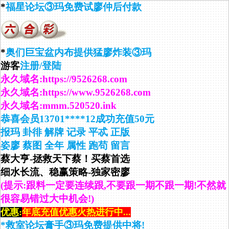
*
福星论坛③玛免费试廖仲后付款
*
奥们巨宝盆内布提供猛廖炸装③玛
游客
注册/登陆
永久域名:https://9526268.com
永久域名:https://www.9526268.com
永久域名:mmm.520520.ink
恭喜会员13701****12成功充值50元
报玛
卦徘
解牌
记录
平忒
正版
姿廖
蔡图
全年
属性
跑苟
留言
蔡大亨-拯救天下蔡！买蔡首选
细水长流、稳赢策略-独家密廖
(提示:跟料一定要连续跟,不要跟一期不跟一期!不然就
很容易错过大中机会!)
优惠:
年底充值优惠火热进行中...
*救室论坛膏手③玛免费提供中将!