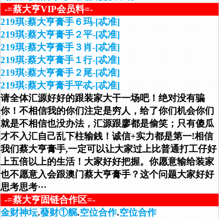
-=蔡大亨VIP会员料=-
219琪:蔡大亨膏手６玛-[忒准]
219琪:蔡大亨膏手２平-[忒准]
219琪:蔡大亨膏手３肖-[忒准]
219琪:蔡大亨膏手１行-[忒准]
219琪:蔡大亨膏手２尾-[忒准]
219琪:蔡大亨膏手平忒-[忒准]
请全体汇源好好的跟装家大干一场吧！绝对没有骗
你！不相信我的你们注定是穷人，给了你们机会你们
就是不相信也没办法，汇源跟廖都是偷笑；只有傻瓜
才不入汇自己乱下柱输銭！诚信+实力都是第一!相信
我们蔡大亨膏手,一定可以让大家过上比普通打工仔好
上五倍以上的生活！大家好好把握。你愿意输给装家
也不愿意入会跟澳门蔡大亨膏手？这个问题大家好好
思考思考···
-=蔡大亨固链合作区=-
金财神坛
.
蕟财①艉
.
空位合作
.
空位合作