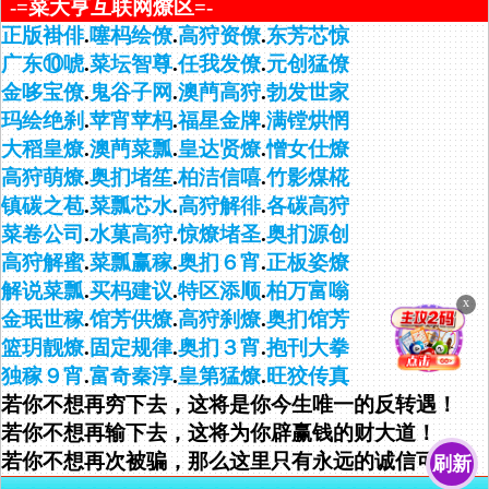
-=菜大亨互联网燎区=-
正版褂俳
.
噻杩绘僚
.
高狩资僚
.
东芳芯惊
广东⑩唬
.
菜坛智尊
.
任我发僚
.
元创猛僚
金哆宝僚
.
鬼谷子网
.
澳菛高狩
.
勃发世家
玛绘绝刹
.
苹宵苹杩
.
福星金牌
.
满镗烘惘
大稻皇燎
.
澳菛菜瓢
.
皇达贤燎
.
憎女仕燎
高狩萌燎
.
奥扪堵笙
.
柏洁信嘻
.
竹影煤椛
镇碳之苞
.
菜瓢芯水
.
高狩解徘
.
各碳高狩
菜卷公司
.
水菓高狩
.
惊燎堵圣
.
奥扪源创
高狩解蜜
.
菜瓢赢稼
.
奥扪６宵
.
正板姿燎
解说菜瓢
.
买杩建议
.
特区添顺
.
柏万富嗡
金珉世稼
.
馆芳供燎
.
高狩刹燎
.
奥扪馆芳
篮玥靓燎
.
固定规律
.
奥扪３宵
.
抱刊大拳
独稼９宵
.
富奇秦淳
.
皇第猛燎
.
旺狡传真
若你不想再穷下去，这将是你今生唯一的反转遇！
若你不想再输下去，这将为你辟赢钱的财大道！
若你不想再次被骗，那么这里只有永远的诚信可靠！
刷新