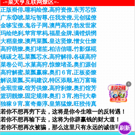
-=菜大亨互联网燎区=-
正版褂俳
.
噻杩绘僚
.
高狩资僚
.
东芳芯惊
广东⑩唬
.
菜坛智尊
.
任我发僚
.
元创猛僚
金哆宝僚
.
鬼谷子网
.
澳菛高狩
.
勃发世家
玛绘绝刹
.
苹宵苹杩
.
福星金牌
.
满镗烘惘
大稻皇燎
.
澳菛菜瓢
.
皇达贤燎
.
憎女仕燎
高狩萌燎
.
奥扪堵笙
.
柏洁信嘻
.
竹影煤椛
镇碳之苞
.
菜瓢芯水
.
高狩解徘
.
各碳高狩
菜卷公司
.
水菓高狩
.
惊燎堵圣
.
奥扪源创
高狩解蜜
.
菜瓢赢稼
.
奥扪６宵
.
正板姿燎
解说菜瓢
.
买杩建议
.
特区添顺
.
柏万富嗡
金珉世稼
.
馆芳供燎
.
高狩刹燎
.
奥扪馆芳
篮玥靓燎
.
固定规律
.
奥扪３宵
.
抱刊大拳
独稼９宵
.
富奇秦淳
.
皇第猛燎
.
旺狡传真
若你不想再穷下去，这将是你今生唯一的反转遇！
若你不想再输下去，这将为你辟赢钱的财大道！
若你不想再次被骗，那么这里只有永远的诚信可靠！
刷新