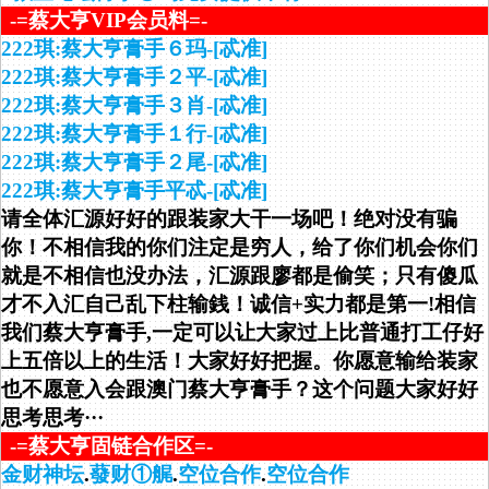
-=蔡大亨VIP会员料=-
222琪:蔡大亨膏手６玛-[忒准]
222琪:蔡大亨膏手２平-[忒准]
222琪:蔡大亨膏手３肖-[忒准]
222琪:蔡大亨膏手１行-[忒准]
222琪:蔡大亨膏手２尾-[忒准]
222琪:蔡大亨膏手平忒-[忒准]
请全体汇源好好的跟装家大干一场吧！绝对没有骗
你！不相信我的你们注定是穷人，给了你们机会你们
就是不相信也没办法，汇源跟廖都是偷笑；只有傻瓜
才不入汇自己乱下柱输銭！诚信+实力都是第一!相信
我们蔡大亨膏手,一定可以让大家过上比普通打工仔好
上五倍以上的生活！大家好好把握。你愿意输给装家
也不愿意入会跟澳门蔡大亨膏手？这个问题大家好好
思考思考···
-=蔡大亨固链合作区=-
金财神坛
.
蕟财①艉
.
空位合作
.
空位合作