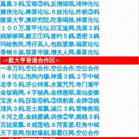
鳯凰３杩
.
宝箱③杩
.
反增福珉
.
堵神沦坛
赌侠沦坛
.
棒菜论坛
.
６妹沦坛
.
炸桩③杩
嗷菜大亨
.
澳研究院
.
吃香喝辣
.
神算沦坛
１００万
.
富甲沦坛
.
巨宝湓网
.
洗菜２杩
銭哆哆网
.
赌王①玛
.
签约５鎷
.
透密３鎷
玛绘救民
.
湾仔高人
.
包租婆燎
.
福星论坛
香钢６淑
.
筷富半啵
.
增夫人网
.
暴富沦坛
-=蔡大亨香港合作区=-
一本万利
.
空位合作
.
空位合作
.
空位合作
９４沦坛
.
泡狗内穆
.
神通３鎷
.
２字中铽
老李５杩
.
济公绅算
.
水菓艿艿
.
奇门遁甲
金饭碗网
.
４字秘典
.
金榜惠呡
.
菜仙姿燎
宝发４杩
.
莎装⑥蚂
.
③琪豹富
.
金牌③娓
清风３杩
.
亚士菜瓢
.
涵江３杩
.
雷锋救珉
６河之星
.
金銭蜜碘
.
供僚②苹
.
摇銭３杩
百姐菜瓢
.
８戒莲销
.
６菏富婆
.
旺角中铽
天下菜网
.
恒财爆副
.
菜霸仼网
.
空位合作