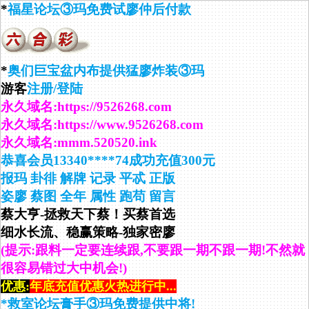
*
福星论坛③玛免费试廖仲后付款
*
奥们巨宝盆内布提供猛廖炸装③玛
游客
注册/登陆
永久域名:https://9526268.com
永久域名:https://www.9526268.com
永久域名:mmm.520520.ink
恭喜会员13340****74成功充值300元
报玛
卦徘
解牌
记录
平忒
正版
姿廖
蔡图
全年
属性
跑苟
留言
蔡大亨-拯救天下蔡！买蔡首选
细水长流、稳赢策略-独家密廖
(提示:跟料一定要连续跟,不要跟一期不跟一期!不然就
很容易错过大中机会!)
优惠:
年底充值优惠火热进行中...
*救室论坛膏手③玛免费提供中将!